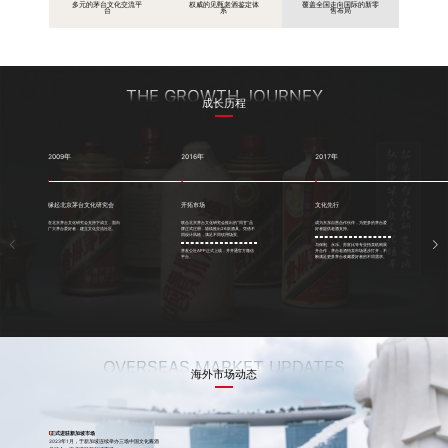
多元的茅台文化交流平
权威的见甄老酒鉴定体
覆盖全国走向国际的新零
台
系
售布局
THE GROWTH JOURNEY
成长历程
2009年
2016年
2017年
缘起北京茅台文化研究会
开拓市场
文化先行
在北京茅台文化研究会支持下成立，面向
联合北京茅台文化研究会推出的“同甘”品
成为京东自营合作伙伴，为更多的茅台爱
广大茅台爱好者，建立文化交流社区。
牌正式注册，陆续推出26款酒具。凭借不
好者提供老酒支持。
同设计风格，满足不同饮用场景。
与保利、永乐、苏富比等专业拍卖机构展
茅友公社APP正式上线，并开通官方微信
开合作，茅台老酒拍卖市场逐步打开，不
平台。
断满足更多茅台收藏爱好者的不同需求。
OVERSEAS MARKET UPDATES
海外市场动态
正式进驻新加坡市场
2023年1月，于新加坡连续举办三场中国文化酱酒