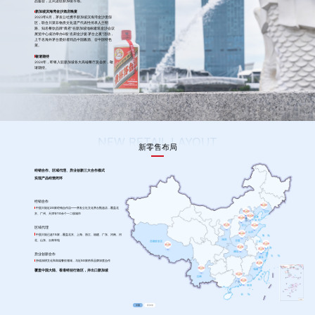
品鉴会，正式进驻新加坡市场。
新加坡滨海湾金沙酒店晚宴
2023年6月，茅友公社携手新加坡滨海湾金沙度假
区，联合川菜非物质文化遗产代表性传承人兰明
路、知名餐饮品牌“甬府”在新加坡地标建筑金沙会议
展览中心成功举办6场“名厨金沙宴·茅台之夜”活动，
上千名海外茅台爱好者同品中国酱酒、尝中国特色
菜。
敬请期待
2024年，即将入驻新加坡各大高端餐厅及会所，敬
请期待。
NEW RETAIL LAYOUT
新零售布局
经销合作、区域代理、异业创新三大合作模式
实现产品经营闭环
经销合作
中国大陆近20家经销合作店——茅友公社文化茅台甄选店，覆盖北
京、广州、天津等10余个一二线城市
区域代理
中国大陆已超15家，覆盖北京、上海、浙江、福建、广东、河南、河
北、山东、云南等地
异业创新合作
持续深耕文化和高端餐饮领域，与近50家跨界品牌深度合作
覆盖中国大陆、香港特别行政区，并出口新加坡
中国
新加坡