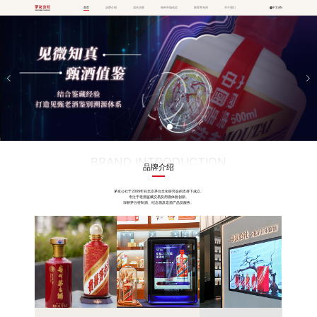
首页
品牌介绍
成长历程
海外市场动态
新零售布局
关于我们
中文/EN
BRAND INTRODUCTION
品牌介绍
茅友公社于2009年在北京茅台文化研究会的支持下成立。
专注于老酒鉴藏交易及用酒体验创新。
深耕茅台特制酒、纪念酒及老酒产品及服务。