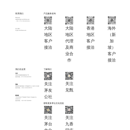
联系我们
产品服务咨询
商业合作
wangwf@moutaifans.com
（Tel：010-85245042）
大陆
大陆
香港
海外
加入我们
hr@moutaifans.com
地区
地区
地区
（新
客户
代理
客户
加
接洽
及商
接洽
坡）
业合
客户
作
接洽
我们在这里
了解我们
北京
北京市东城区菖蒲河沿7号
贵宾专线：010-85245050
关注
关注
香港
香港湾仔港湾道6-8号瑞安中心12层1204室
贵宾专线：+852-65929970
见甄
茅友
公社
新加坡
168 Mount Pleasant Road, Singapore,
298357
贵宾专线：+65-96146969
获取更多茅台文化信息
关注
关注
茅台
九香